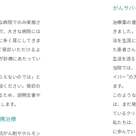
がんサバ
な病院でのみ実施さ
治療薬の進
で、大きな病院には
きました。
に多く耳にしてきま
法を生涯に
ご受診いただけるよ
た患者さん
が診療にあたってい
生活を送る
当院では、
らえないのでは」と
イバー”の
談ください。受診の
ます。
るため、説明文書や
このような
たします。
は、まだ発
ているクリ
携治療
私たちは、
に歩んでい
抗がん剤やホルモン