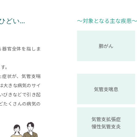
〜対象となる主な疾患
ひどい…
肺がん
る器官全体を指しま
ます。
た症状が、気管支喘
は大きな病気のサイ
気管支喘息
いびきなどで引き起
どたくさんの病気の
気管支拡張症
慢性気管支炎