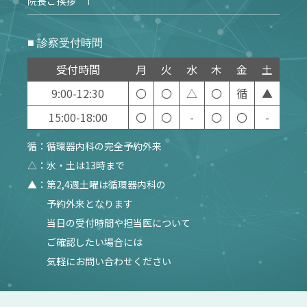
院長ご挨拶
■ 診察受付時間
受付時間
月
火
水
木
金
土
9:00-12:30
〇
〇
△
〇
循
▲
15:00-18:00
〇
〇
-
〇
〇
-
循：循環器内科の完全予約外来
△：水・土は13時まで
▲：第2,4週土曜は循環器内科の
予約外来となります
当日の受付時間や担当医について
ご確認したい場合には
気軽にお問い合わせください